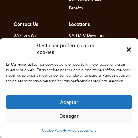
Benefits
Contact Us
Locations
877-432-7987
CAFFENIO Drive Thru
hearyou@caffenio.com
Gestionar preferencias de
cookies
En
Caffenio
, utilizamos cookies para ofrecerte la mejor experiencia en
nuestro sitio web. Estas cookies nos ayudan a analizar el tráfico, mejorar
nuestros servicios y mostrar contenido relevante para ti. Puedes aceptar
todas, rechazarlas o personalizar tus preferencias según tu elección.
Café del Pacífico S.A.P.I de C.V © 2025
Privacy Notice
Terms and conditions
Aceptar
Denegar
Cookie Policy
Privacy Statement