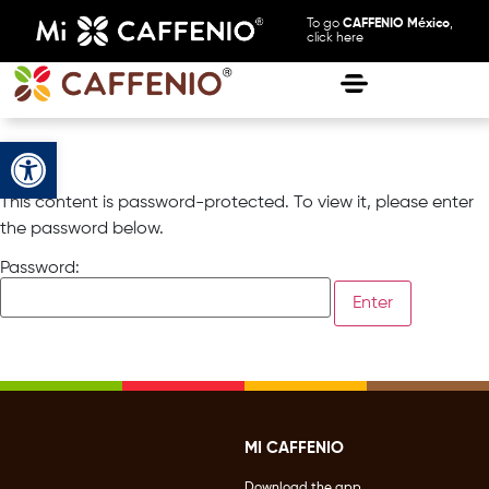
To go
CAFFENIO México
,
click here
Open toolbar
This content is password-protected. To view it, please enter
the password below.
Password:
MI CAFFENIO
Download the app