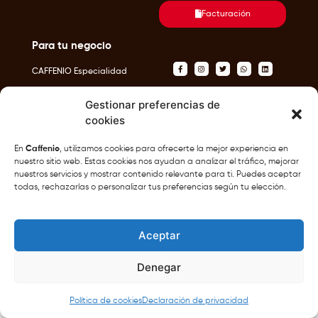
Facturación
Para tu negocio
CAFFENIO Especialidad
Tienda en Línea
Gestionar preferencias de
cookies
En
Caffenio
, utilizamos cookies para ofrecerte la mejor experiencia en
nuestro sitio web. Estas cookies nos ayudan a analizar el tráfico, mejorar
Café del Pacífico S.A.P.I de C.V ©
2026
Aviso de Privacidad
Términos y condiciones
nuestros servicios y mostrar contenido relevante para ti. Puedes aceptar
todas, rechazarlas o personalizar tus preferencias según tu elección.
Aceptar
Denegar
Política de cookies
Declaración de privacidad