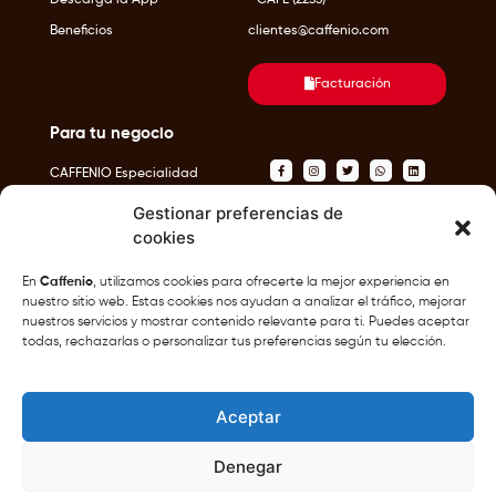
Descarga la App
* CAFE (2233)
Beneficios
clientes@caffenio.com
Facturación
Para tu negocio
CAFFENIO Especialidad
Tienda en Línea
Gestionar preferencias de
cookies
En
Caffenio
, utilizamos cookies para ofrecerte la mejor experiencia en
nuestro sitio web. Estas cookies nos ayudan a analizar el tráfico, mejorar
Café del Pacífico S.A.P.I de C.V ©
2026
Aviso de Privacidad
Términos y condiciones
nuestros servicios y mostrar contenido relevante para ti. Puedes aceptar
todas, rechazarlas o personalizar tus preferencias según tu elección.
Aceptar
Denegar